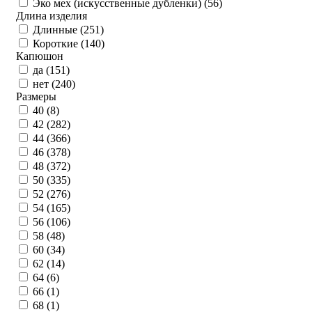
Эко мех (искусственные дубленки) (
56
)
Длина изделия
Длинные (
251
)
Короткие (
140
)
Капюшон
да (
151
)
нет (
240
)
Размеры
40 (
8
)
42 (
282
)
44 (
366
)
46 (
378
)
48 (
372
)
50 (
335
)
52 (
276
)
54 (
165
)
56 (
106
)
58 (
48
)
60 (
34
)
62 (
14
)
64 (
6
)
66 (
1
)
68 (
1
)