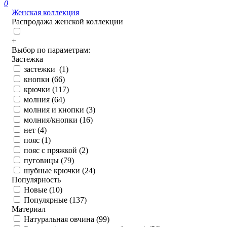
0
Женская коллекция
Распродажа женской коллекции
+
Выбор по параметрам:
Застежка
застежки (
1
)
кнопки (
66
)
крючки (
117
)
молния (
64
)
молния и кнопки (
3
)
молния/кнопки (
16
)
нет (
4
)
пояс (
1
)
пояс с пряжкой (
2
)
пуговицы (
79
)
шубные крючки (
24
)
Популярность
Новые (
10
)
Популярные (
137
)
Материал
Натуральная овчина (
99
)