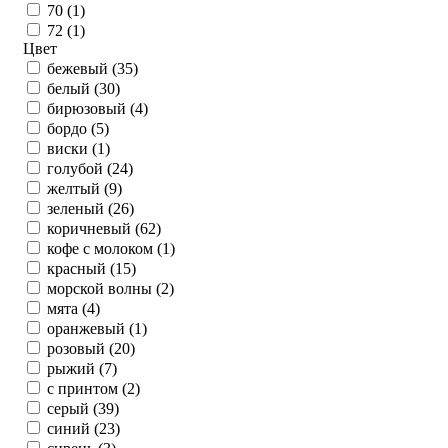
70 (
1
)
72 (
1
)
Цвет
бежевый (
35
)
белый (
30
)
бирюзовый (
4
)
бордо (
5
)
виски (
1
)
голубой (
24
)
желтый (
9
)
зеленый (
26
)
коричневый (
62
)
кофе с молоком (
1
)
красный (
15
)
морской волны (
2
)
мята (
4
)
оранжевый (
1
)
розовый (
20
)
рыжий (
7
)
с принтом (
2
)
серый (
39
)
синий (
23
)