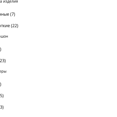
а изделия
ные (
7
)
ткие (
22
)
юшон
)
23
)
еры
)
5
)
3
)