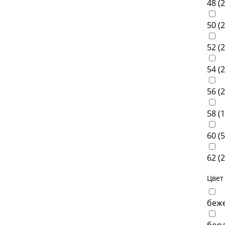
48 (
2
50 (
2
52 (
2
54 (
2
56 (
2
58 (
1
60 (
5
62 (
2
Цвет
беже