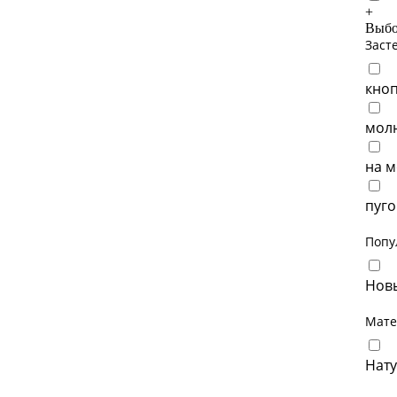
+
Выбо
Заст
кноп
молн
на м
пуго
Попу
Новы
Мате
Нату