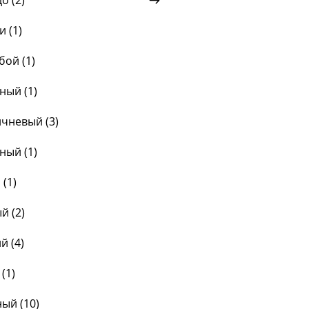
о (
2
)
и (
1
)
бой (
1
)
ный (
1
)
чневый (
3
)
ный (
1
)
 (
1
)
й (
2
)
й (
4
)
 (
1
)
ый (
10
)