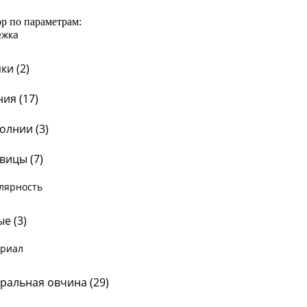
р по параметрам:
ежка
ки (
2
)
ия (
17
)
олнии (
3
)
вицы (
7
)
лярность
е (
3
)
риал
ральная овчина (
29
)