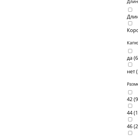
Длин
Длин
Коро
Кап
да (
6
нет (
Разм
42 (
9
44 (
1
46 (
2