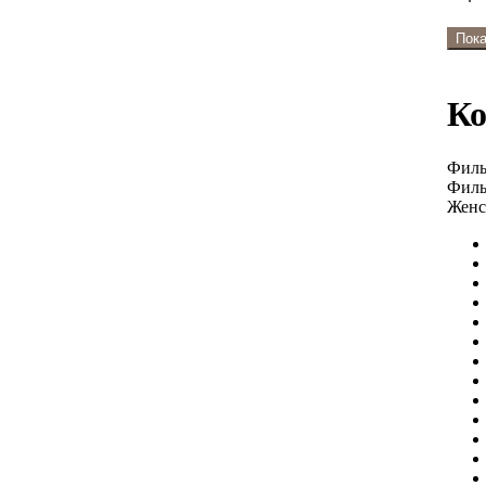
Ко
Филь
Филь
Женс