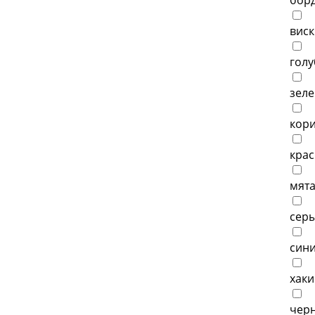
борд
виск
голу
зеле
кори
крас
мята
серы
сини
хаки
черн