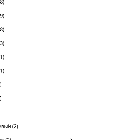
8
)
9
)
8
)
3
)
1
)
1
)
)
)
вый (
2
)