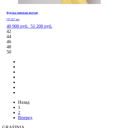
Куртка женская желтая
ГР-357 жл
40 900 руб.
51 200 руб.
42
44
46
48
50
Назад
1
2
Вперед
GRAFINIA